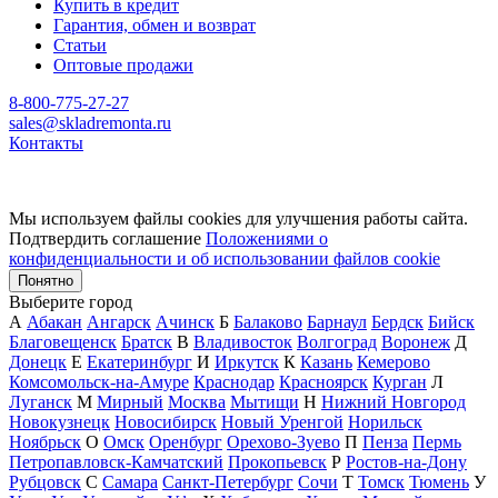
Купить в кредит
Гарантия, обмен и возврат
Статьи
Оптовые продажи
8-800-775-27-27
sales@skladremonta.ru
Контакты
Мы используем файлы cookies для улучшения работы сайта.
Подтвердить соглашение
Положениями о
конфиденциальности и об использовании файлов cookie
Понятно
Выберите город
А
Абакан
Ангарск
Ачинск
Б
Балаково
Барнаул
Бердск
Бийск
Благовещенск
Братск
В
Владивосток
Волгоград
Воронеж
Д
Донецк
Е
Екатеринбург
И
Иркутск
К
Казань
Кемерово
Комсомольск-на-Амуре
Краснодар
Красноярск
Курган
Л
Луганск
М
Мирный
Москва
Мытищи
Н
Нижний Новгород
Новокузнецк
Новосибирск
Новый Уренгой
Норильск
Ноябрьск
О
Омск
Оренбург
Орехово-Зуево
П
Пенза
Пермь
Петропавловск-Камчатский
Прокопьевск
Р
Ростов-на-Дону
Рубцовск
С
Самара
Санкт-Петербург
Сочи
Т
Томск
Тюмень
У