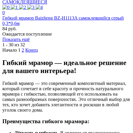
САМОКЛЕЯЩИЕСЯ
0
Гибкий мрамор Baizheng BZ-H1113A самоклеящийся серый
0,3*0,6м
84 руб.
Ожидается поступление
Показать ещё
1 - 30 из 32
Начало
1
2
Конец
Гибкий мрамор — идеальное решение
для вашего интерьера!
Гибкий мрамор — это современный композитный материал,
который сочетает в себе красоту и прочность натурального
мрамора с гибкостью, позволяющей его использовать на
самых разнообразных поверхностях. Это отличный выбор для
тех, кто хочет добавить элегантности и роскоши в любой
уголок своего дома.
Преимущества гибкого мрамора:
Лёгкость и гибкость
. В отличие от традиционного