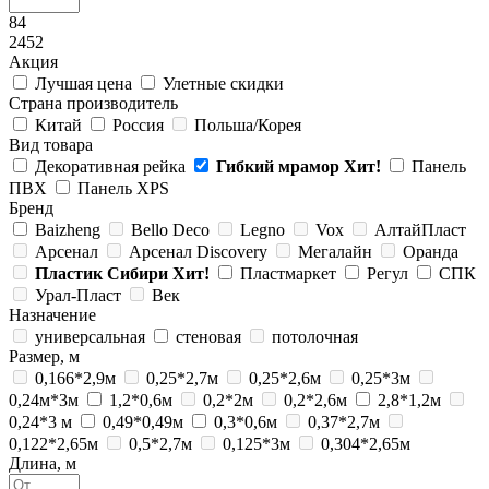
84
2452
Акция
Лучшая цена
Улетные скидки
Страна производитель
Китай
Россия
Польша/Корея
Вид товара
Декоративная рейка
Гибкий мрамор
Хит!
Панель
ПВХ
Панель XPS
Бренд
Baizheng
Bello Deco
Legno
Vox
АлтайПласт
Арсенал
Арсенал Discovery
Мегалайн
Оранда
Пластик Сибири
Хит!
Пластмаркет
Регул
СПК
Урал-Пласт
Век
Назначение
универсальная
стеновая
потолочная
Размер, м
0,166*2,9м
0,25*2,7м
0,25*2,6м
0,25*3м
0,24м*3м
1,2*0,6м
0,2*2м
0,2*2,6м
2,8*1,2м
0,24*3 м
0,49*0,49м
0,3*0,6м
0,37*2,7м
0,122*2,65м
0,5*2,7м
0,125*3м
0,304*2,65м
Длина, м