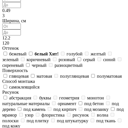
0.49
3
Ширина, см
12.2
120
Оттенок
бежевый
белый
Хит!
голубой
желтый
зеленый
коричневый
розовый
серый
синий
сиреневый
черный
разноцветный
Поверхность
глянцевая
матовая
полуглянцевая
полуматовая
Способ монтажа
самоклеящийся
Рисунок
абстракция
буквы
геометрия
монотон
натуральные материалы
орнамент
под бетон
под
дерево
под камень
под кирпич
под мозаику
под
мрамор
узор
флористика
рисунок
волна
полоски
под плитку
под штукатурку
под ткань
под кожу