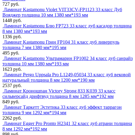
727 руб.
Ламинат Kastamonu Violet VIT33CV-FP1123 33 класс Дуб
Вояджер толщина 10 мм 1380 мм*193 мм
1448 руб.
Ламинат Kastamonu Блю FP723 33 класс дуб касадор толщина
8 мм 1380 мм*193 мм
1336 руб.
Ламинат Kastamonu Грин FP104 31 класс дуб ливерпуль
толщина 7 мм 1380 мм*195 мм
495 руб.
Ламинат Kastamonu Ультрамарин FP1002 34 класс дуб санрайз
толщина 10 мм 1380 мм*193 мм
1623 руб.
Ламинат Pergo Uppsala Pro L1249-05034 33 класс дуб вековой
натуральный толщина 8 мм 1200 мм*190 мм
2537 руб.
Ламинат Кроношпан Victory Strong 833 K039 33 класс
сильверсайд дрифтвуд толщина 8 мм 1285 мм*192 мм
849 руб.
Ламинат Таркетт Эстетика 33 класс дуб эффект таррагон
толщина 9 мм 1292 мм*194 мм
2262 руб.
Ламинат Egger Pro Pronto H2341 32 класс дуб атрани толщина
8 мм 1292 мм*192 мм
898 руб.